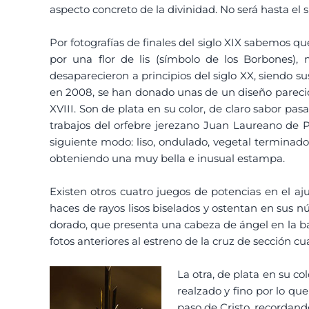
aspecto concreto de la divinidad. No será hasta el
Por fotografías de finales del siglo XIX sabemos q
por una flor de lis (símbolo de los Borbones),
desaparecieron a principios del siglo XX, siendo 
en 2008, se han donado unas de un diseño parecido
XVIII. Son de plata en su color, de claro sabor p
trabajos del orfebre jerezano Juan Laureano de Pin
siguiente modo: liso, ondulado, vegetal terminado e
obteniendo una muy bella e inusual estampa.
Existen otros cuatro juegos de potencias en el aj
haces de rayos lisos biselados y ostentan en sus n
dorado, que presenta una cabeza de ángel en la bas
fotos anteriores al estreno de la cruz de sección c
La otra, de plata en su co
realzado y fino por lo qu
paso de Cristo, recordand