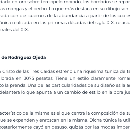
ordada en oro sobre terciopelo morado, los bordados se re
las mangas y el pecho. Lo que más destaca en su dibujo son 
rada con dos cuernos de la abundancia a partir de los cuale
única realizada en las primeras décadas del siglo XIX, relac
nales del XIX.
a de Rodríguez Ojeda
o Cristo de las Tres Caídas estrenó una riquísima túnica d
lorada en 3075 pesetas. Tiene un estilo claramente román
la prenda. Una de las particularidades de su diseño es la asi
 delantera lo que apunta a un cambio de estilo en la obra 
terístico de la misma es el que centra la composición de su 
 que se expanden y enroscan en la misma. Dicha túnica la util
steriormente cayó en desuso, quizás por las modas impera