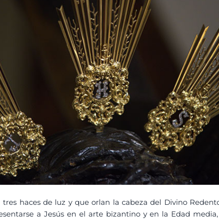
 tres haces de luz y que orlan la cabeza del Divino Redento
resentarse a Jesús en el arte bizantino y en la Edad media