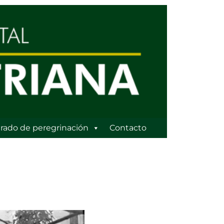
rado de peregrinación
Contacto