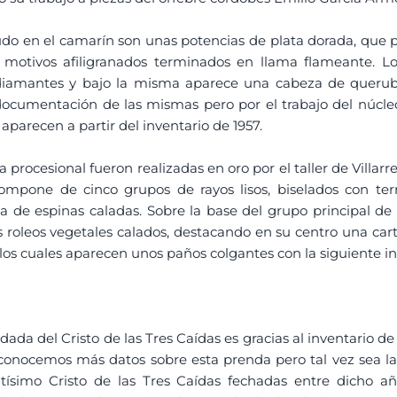
o en el camarín son unas potencias de plata dorada, que po
 motivos afiligranados terminados en llama flameante. L
iamantes y bajo la misma aparece una cabeza de querubín
documentación de las mismas pero por el trabajo del núcleo 
 aparecen a partir del inventario de 1957.
da procesional fueron realizadas en oro por el taller de Villar
compone de cinco grupos de rayos lisos, biselados con ter
de espinas caladas. Sobre la base del grupo principal de
s roleos vegetales calados, destacando en su centro una car
los cuales aparecen unos paños colgantes con la siguiente 
da del Cristo de las Tres Caídas es gracias al inventario d
conocemos más datos sobre esta prenda pero tal vez sea la 
ntísimo Cristo de las Tres Caídas fechadas entre dicho a