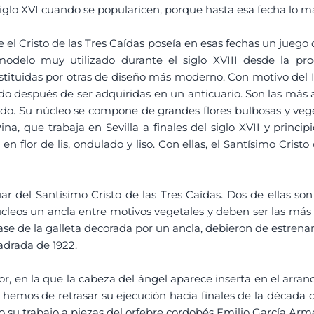
 siglo XVI cuando se popularicen, porque hasta esa fecha lo 
ue el Cristo de las Tres Caídas poseía en esas fechas un jueg
 modelo muy utilizado durante el siglo XVIII desde la p
sustituidas por otras de diseño más moderno. Con motivo del
 después de ser adquiridas en un anticuario. Son las más an
asado. Su núcleo se compone de grandes flores bulbosas y veg
a, que trabaja en Sevilla a finales del siglo XVII y principi
n flor de lis, ondulado y liso. Con ellas, el Santísimo Crist
uar del Santísimo Cristo de las Tres Caídas. Dos de ellas 
úcleos un ancla entre motivos vegetales y deben ser las más 
e de la galleta decorada por un ancla, debieron de estrenars
uadrada de 1922.
lor, en la que la cabeza del ángel aparece inserta en el arr
e hemos de retrasar su ejecución hacia finales de la década 
o su trabajo a piezas del orfebre cordobés Emilio García Arm