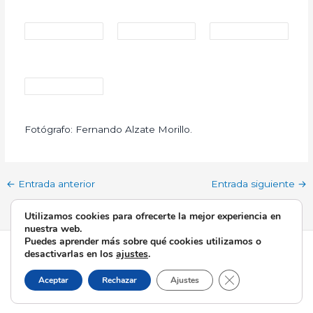
Fotógrafo: Fernando Alzate Morillo.
←
Entrada anterior
Entrada siguiente
→
Utilizamos cookies para ofrecerte la mejor experiencia en
nuestra web.
Puedes aprender más sobre qué cookies utilizamos o
Todos los derechos © 2026 Esperanza de Triana | Funciona
desactivarlas en los
ajustes
.
gracias a
Tema Astra para WordPress
Cerrar el banner d
Aceptar
Rechazar
Ajustes