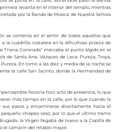
guía se ponía en la calle, abriéndole paso la Banda
primera levantá en el interior del templo, mientras
erpretada por la Banda de Música de Nuestra Señora
ión se contenía en el sentir de todos aquellos que
 a la cuadrilla costalera en la dificultosa proeza de
de Triana Coronada” marcaba el punto álgido en el
zuela de Santa Ana, Vázquez de Leca, Pureza, Troya,
 Pureza. En torno a las diez y media de la noche se
ente la calle San Jacinto, donde la Hermandad de
perceptible llovizna hizo acto de presencia, lo que
ecer más tiempo en la calle, por lo que cuando la
bre sus pasos y encaminarse directamente hacia el
el pequeño chispeo cesó, por lo que el último tramo
rugada, la Virgen llegaba de nuevo a la Capilla de
o el camarín del retablo mayor.