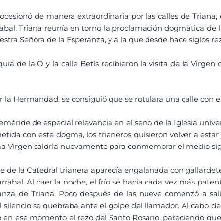
cesionó de manera extraordinaria por las calles de Triana,
rrabal. Triana reunía en torno la proclamación dogmática de
Nuestra Señora de la Esperanza, y a la que desde hace siglos 
 de la O y la calle Betís recibieron la visita de la Virgen 
or la Hermandad, se consiguió que se rotulara una calle con
méride de especial relevancia en el seno de la Iglesia unive
da con este dogma, los trianeros quisieron volver a estar j
a Virgen saldría nuevamente para conmemorar el medio sigl
rre de la Catedral trianera aparecía engalanada con gallardet
rrabal. Al caer la noche, el frío se hacía cada vez más patent
ranza de Triana. Poco después de las nueve comenzó a salir
l silencio se quebraba ante el golpe del llamador. Al cabo d
do en ese momento el rezo del Santo Rosario, pareciendo qu