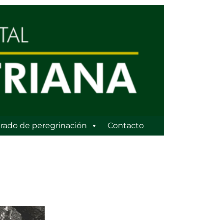
rado de peregrinación
Contacto