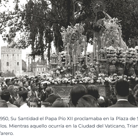
 1950, Su Santidad el Papa Pío XII proclamaba en la Plaza d
los. Mientras aquello ocurría en la Ciudad del Vaticano, T
farero.