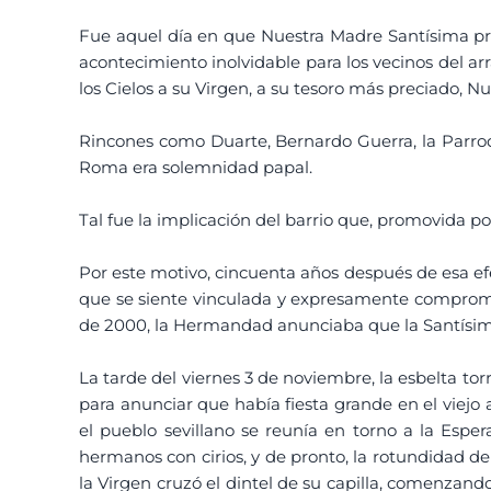
Fue aquel día en que Nuestra Madre Santísima pro
acontecimiento inolvidable para los vecinos del a
los Cielos a su Virgen, a su tesoro más preciado, 
Rincones como Duarte, Bernardo Guerra, la Parroquia
Roma era solemnidad papal.
Tal fue la implicación del barrio que, promovida p
Por este motivo, cincuenta años después de esa efe
que se siente vinculada y expresamente comprometi
de 2000, la Hermandad anunciaba que la Santísim
La tarde del viernes 3 de noviembre, la esbelta to
para anunciar que había fiesta grande en el viejo a
el pueblo sevillano se reunía en torno a la Espe
hermanos con cirios, y de pronto, la rotundidad de
la Virgen cruzó el dintel de su capilla, comenzan