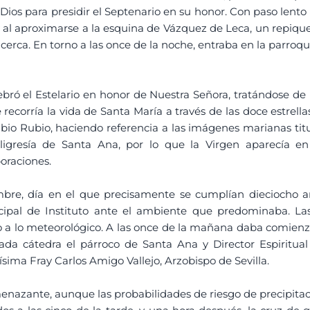
Dios para presidir el Septenario en su honor. Con paso lent
a, y al aproximarse a la esquina de Vázquez de Leca, un repi
rca. En torno a las once de la noche, entraba en la parroqu
ebró el Estelario en honor de Nuestra Señora, tratándose de 
recorría la vida de Santa María a través de las doce estrella
bio Rubio, haciendo referencia a las imágenes marianas tit
gresía de Santa Ana, por lo que la Virgen aparecía en 
oraciones.
e, día en el que precisamente se cumplían dieciocho año
pal de Instituto ante el ambiente que predominaba. Las
 a lo meteorológico. A las once de la mañana daba comien
rada cátedra el párroco de Santa Ana y Director Espirit
ma Fray Carlos Amigo Vallejo, Arzobispo de Sevilla.
amenazante, aunque las probabilidades de riesgo de precipita