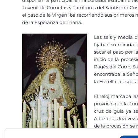
disponían a participar en la cofradía estaban cita
Juvenil de Cornetas y Tambores del Santísimo Crist
el paso de la Virgen iba recorriendo sus primeros
de la Esperanza de Triana.
Las seis y media d
fijaban su mirada en
sacar el paso por 
inicio de la proces
Pagés del Corro, Sa
encontraba la Seño
la Estrella la esper
El reloj marcaba la
provocó que la Jun
cruz de guía ya se
Altozano. Una vez q
de la procesión se
los Marineros, dond