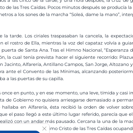
dos a las cinco de la tarde, y una hora después, la cruz de 
o de las Tres Caídas. Pocos minutos después se producía la 
 metros a los sones de la marcha “Soleá, dame la mano”, int
e la tarde. Los ciriales traspasaban la cancela, la expectac
 el rostro de Ella, mientras la voz del capataz volvía a guiar
la puerta de Santa Ana. Tras el Himno Nacional, “Esperanza 
ión, la cual tenía prevista hacer el siguiente recorrido: Pla
n Jacinto, Alfarería, Antillano Campos, San Jorge, Altozano y
ra ante el Convento de las Mínimas, alcanzando posteriorm
aba a las puertas de su capilla.
s once en punto, y en ese momento, una leve, tímida y casi im
ta de Gobierno no quisiera arriesgarse demasiado a perman
 hallaba en Alfarería, ésta recibió la orden de volver so
ue el paso llegó a este último lugar referido, parecía que 
 realizó con un andar más pausado. Cercana la una de la mad
Cerrar el banner de cookies RGPD
e le esperaba el Santísimo Cristo de las Tres Caídas ocupand