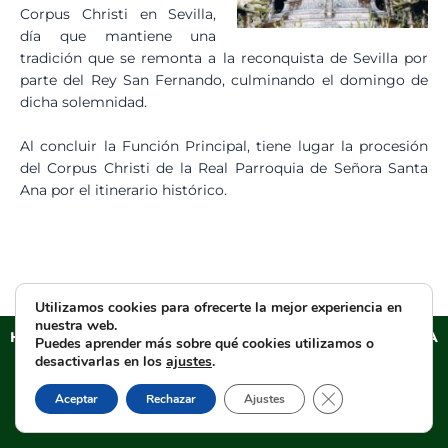
Corpus Christi en Sevilla,
día que mantiene una
tradición que se remonta a la reconquista de Sevilla por
parte del Rey San Fernando, culminando el domingo de
dicha solemnidad.
Al concluir la Función Principal, tiene lugar la procesión
del Corpus Christi de la Real Parroquia de Señora Santa
Ana por el itinerario histórico.
Utilizamos cookies para ofrecerte la mejor experiencia en
nuestra web.
HERMANDAD SACRAMENTAL DEL ESPERANZA DE TRIANA
Puedes aprender más sobre qué cookies utilizamos o
Aviso legal
–
Política de PRIVACIDAD
–
Cláusulas
desactivarlas en los
ajustes
.
informativas en formularios web
–
Política de cookies
–
Cerrar el banner d
Aceptar
Rechazar
Ajustes
Tienda