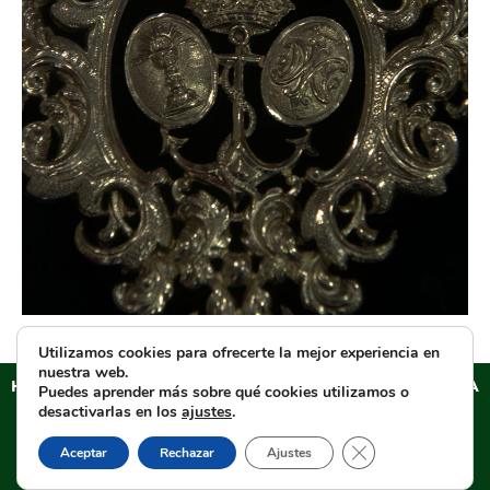
Utilizamos cookies para ofrecerte la mejor experiencia en
nuestra web.
HERMANDAD SACRAMENTAL DEL ESPERANZA DE TRIANA
Puedes aprender más sobre qué cookies utilizamos o
Aviso legal
–
Política de PRIVACIDAD
–
Cláusulas
desactivarlas en los
ajustes
.
informativas en formularios web
–
Política de cookies
–
Cerrar el banner d
Aceptar
Rechazar
Ajustes
Tienda