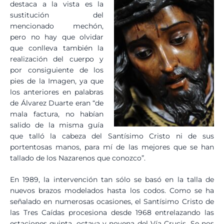
destaca a la vista es la
sustitución del
mencionado mechón,
pero no hay que olvidar
que conlleva también la
realización del cuerpo y
por consiguiente de los
pies de la Imagen, ya que
los anteriores en palabras
de Álvarez Duarte eran “de
mala factura, no habían
salido de la misma guía
que talló la cabeza del Santísimo Cristo ni de sus
portentosas manos, para mí de las mejores que se han
tallado de los Nazarenos que conozco”.
En 1989, la intervención tan sólo se basó en la talla de
nuevos brazos modelados hasta los codos. Como se ha
señalado en numerosas ocasiones, el Santísimo Cristo de
las Tres Caídas procesiona desde 1968 entrelazando las
estaciones quinta, octava y novena del Vía Crucis. Se nos