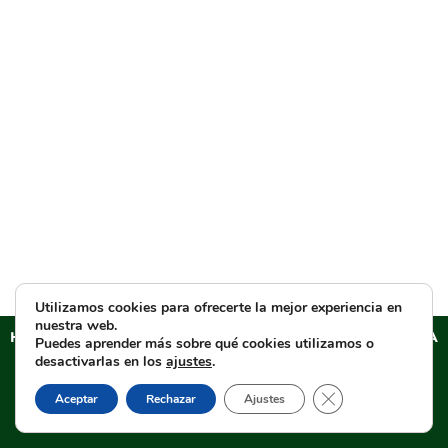
Utilizamos cookies para ofrecerte la mejor experiencia en
nuestra web.
HERMANDAD SACRAMENTAL DEL ESPERANZA DE TRIANA
Puedes aprender más sobre qué cookies utilizamos o
Aviso legal
–
Política de PRIVACIDAD
–
Cláusulas
desactivarlas en los
ajustes
.
informativas en formularios web
–
Política de cookies
–
Cerrar el banner d
Aceptar
Rechazar
Ajustes
Tienda