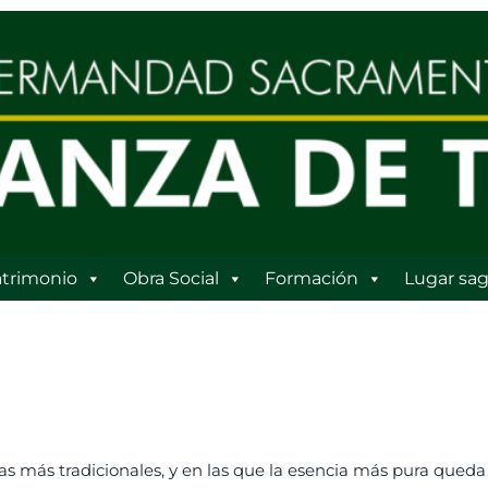
trimonio
Obra Social
Formación
Lugar sag
estas más tradicionales, y en las que la esencia más pura qued