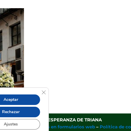
Cerrar el banner de cookies RGPD
Aceptar
Rechazar
SACRAMENTAL DEL ESPERANZA DE TRIANA
Ajustes
láusulas informativas en formularios web
–
Política de c