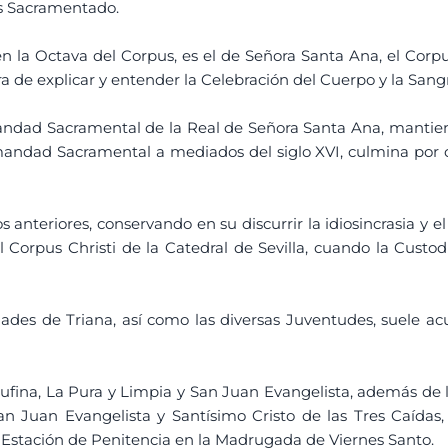
ús Sacramentado.
 la Octava del Corpus, es el de Señora Santa Ana, el Corp
a de explicar y entender la Celebración del Cuerpo y la Sangr
dad Sacramental de la Real de Señora Santa Ana, mantiene
mandad Sacramental a mediados del siglo XVI, culmina por o
 anteriores, conservando en su discurrir la idiosincrasia y e
l Corpus Christi de la Catedral de Sevilla, cuando la Custod
dades de Triana, así como las diversas Juventudes, suele ac
 Rufina, La Pura y Limpia y San Juan Evangelista, además de
n Juan Evangelista y Santísimo Cristo de las Tres Caída
Estación de Penitencia en la Madrugada de Viernes Santo.