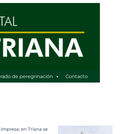
rado de peregrinación
Contacto
a impresa; en Triana se