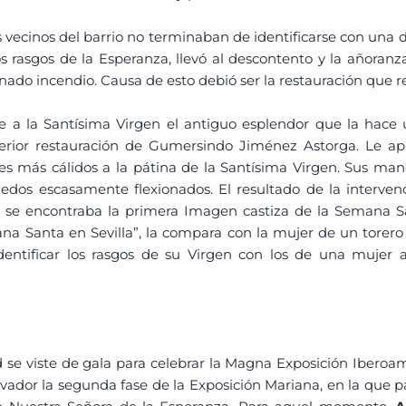
s vecinos del barrio no terminaban de identificarse con una 
os rasgos de la Esperanza, llevó al descontento y la añoran
nado incendio. Causa de esto debió ser la restauración que r
e a la Santísima Virgen el antiguo esplendor que la hace
terior restauración de Gumersindo Jiménez Astorga. Le ap
s más cálidos a la pátina de la Santísima Virgen. Sus man
dedos escasamente flexionados. El resultado de la interven
 se encontraba la primera Imagen castiza de la Semana San
na Santa en Sevilla”, la compara con la mujer de un torero 
entificar los rasgos de su Virgen con los de una mujer a
ad se viste de gala para celebrar la Magna Exposición Ibero
lvador la segunda fase de la Exposición Mariana, en la que 