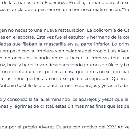
de las manos de la Esperanza. En ella, la mano derecha se 
acía el ancla de su pechera en una hermosa reafirmación: “Y
rgen no necesitó una nueva restauración. La policromía de C
 en el soporte. Esta vez fue el escultor y hermano de la c
ladas que fijaban la mascarilla en su parte inferior. Lo pri
 empezó con la limpieza y en palabras del propio Luís Álvar
a. Y entonces es cuando entro a hacer la limpieza total
iz, boca y barbilla van desapareciendo grumos de óleos y b
una dentadura casi perfecta, cosa que antes no se aprecia
ra las tiene perfectas como se podrá comprobar. Quiero
ntonio Castillo le dio prácticamente aparejos y yesos a toda
 y consolidó la talla, eliminando los aparejos y yesos que le
as y lágrimas de cristal, éstas últimas más finas que las d
da por el propio Álvarez Duarte con motivo del XXV Aniver