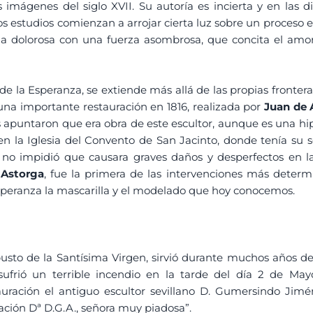
s imágenes del siglo XVII. Su autoría es incierta y en las d
mos estudios comienzan a arrojar cierta luz sobre un proceso 
na dolorosa con una fuerza asombrosa, que concita el amo
de la Esperanza, se extiende más allá de las propias fronter
 una importante restauración en 1816, realizada por
Juan de 
tas apuntaron que era obra de este escultor, aunque es una h
o en la Iglesia del Convento de San Jacinto, donde tenía s
, no impidió que causara graves daños y desperfectos en la
Astorga
, fue la primera de las intervenciones más determi
Esperanza la mascarilla y el modelado que hoy conocemos.
usto de la Santísima Virgen, sirvió durante muchos años de
sufrió un terrible incendio en la tarde del día 2 de Ma
uración el antiguo escultor sevillano D. Gumersindo Jimé
ración Dª D.G.A., señora muy piadosa”.