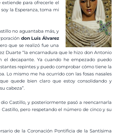
extiende para ofrecerle el
o soy la Esperanza, toma mi
astillo no aguantaba más, y
orporación
don Luís Álvarez
mero que se realizó fue una
ez Duarte “la encarnadura que le hizo don Antonio
 con el decapante. Ya cuando he empezado puedo
astantes repintes y puedo comprobar cómo tiene la
ba. Lo mismo me ha ocurrido con las fosas nasales
 que quede bien claro que estoy consolidando y
 su cabeza”.
 dio Castillo, y posteriormente pasó a reencarnarla
e Castillo, pero respetando el número de cinco y su
sario de la Coronación Pontificia de la Santísima