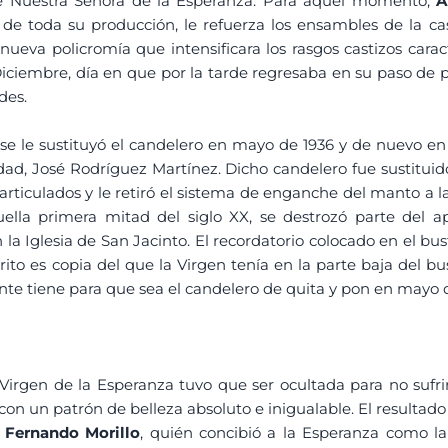
 de Nuestra Señora de la Esperanza. Para aquel momento,
A
e toda su producción, le refuerza los ensambles de la cast
ueva policromía que intensificara los rasgos castizos carac
Diciembre, día en que por la tarde regresaba en su paso de pa
des.
se le sustituyó el candelero en mayo de 1936 y de nuevo en
ad, José Rodríguez Martínez. Dicho candelero fue sustitui
 articulados y le retiró el sistema de enganche del manto a 
lla primera mitad del siglo XX, se destrozó parte del ap
la Iglesia de San Jacinto. El recordatorio colocado en el bu
crito es copia del que la Virgen tenía en la parte baja del 
nte tiene para que sea el candelero de quita y pon en mayo d
 Virgen de la Esperanza tuvo que ser ocultada para no sufr
 con un patrón de belleza absoluto e inigualable. El resultad
,
Fernando Morillo
, quién concibió a la Esperanza como 