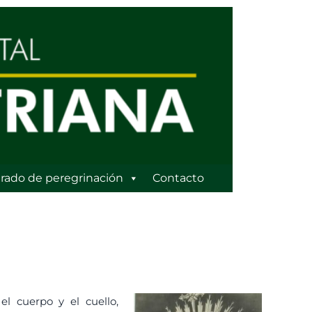
rado de peregrinación
Contacto
l cuerpo y el cuello,