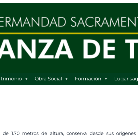
trimonio
Obra Social
Formación
Lugar sag
de 1.70 metros de altura, conserva desde sus orígenes e