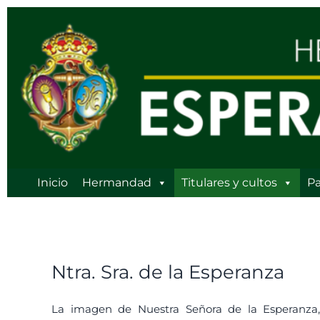
Ir
al
contenido
Inicio
Hermandad
Titulares y cultos
Pa
Ntra. Sra. de la Esperanza
La imagen de Nuestra Señora de la Esperanza, 