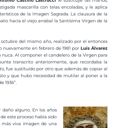
ntonio Castillo Lastrucci
le sustituye las manos,
igada mascarilla con telas encoladas, y le aplica
terísticos de la Imagen Sagrada. La clausura de la
lio hacía el viejo arrabal la Santísima Virgen de la
 octubre del mismo año, realizado por el entonces
do nuevamente en febrero de 1981 por
Luís Álvarez
la nuca. Al componer el candelero de la Virgen para
unte transcrito anteriormente, que recordaba la
sto, fue sustituido por otro que además de copiar al
busto y que hubo necesidad de mutilar al poner a la
e 1936”.
ir daño alguno. En los años
o de este proceso había sido
la más viva imagen de una