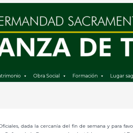
trimonio
Obra Social
Formación
Lugar sag
iciales, dada la cercanía del fin de semana y para favor