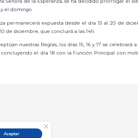
a Señora de la Esperanza, se ha decidido prorrogar el Be
 y el domingo.
za permanecerá expuesta desde el día 15 al 20 de dicie
20 de diciembre, que concluirá a las 14h.
ptúan nuestras Reglas, los días 15, 16 y 17 se celebrará
 concluyendo el día 18 con la Función Principal con moti
Cerrar el banner de cookies RGPD
Aceptar