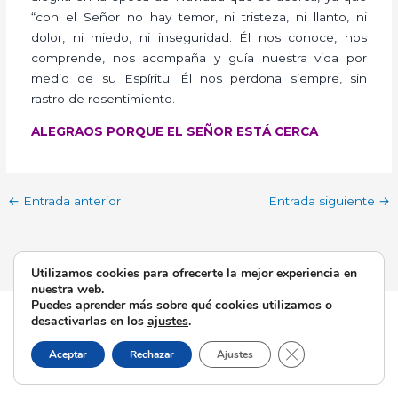
“con el Señor no hay temor, ni tristeza, ni llanto, ni
dolor, ni miedo, ni inseguridad. Él nos conoce, nos
comprende, nos acompaña y guía nuestra vida por
medio de su Espíritu. Él nos perdona siempre, sin
rastro de resentimiento.
ALEGRAOS PORQUE EL SEÑOR ESTÁ CERCA
←
Entrada anterior
Entrada siguiente
→
Utilizamos cookies para ofrecerte la mejor experiencia en
nuestra web.
Puedes aprender más sobre qué cookies utilizamos o
Todos los derechos © 2026 Esperanza de Triana | Funciona
desactivarlas en los
ajustes
.
gracias a
Tema Astra para WordPress
Cerrar el banner d
Aceptar
Rechazar
Ajustes