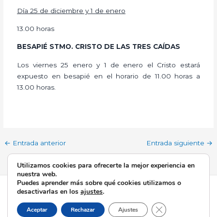
Día 25 de diciembre y 1 de enero
13.00 horas
BESAPIÉ STMO. CRISTO DE LAS TRES CAÍDAS
Los viernes 25 enero y 1 de enero el Cristo estará
expuesto en besapié en el horario de 11.00 horas a
13.00 horas.
←
Entrada anterior
Entrada siguiente
→
Utilizamos cookies para ofrecerte la mejor experiencia en
nuestra web.
Puedes aprender más sobre qué cookies utilizamos o
Todos los derechos © 2026 Esperanza de Triana | Funciona
desactivarlas en los
ajustes
.
gracias a
Tema Astra para WordPress
Cerrar el banner d
Aceptar
Rechazar
Ajustes