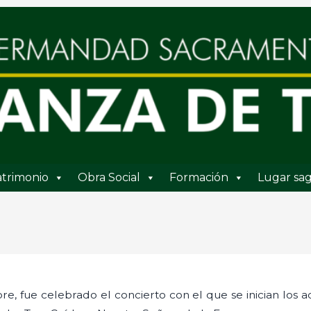
trimonio
Obra Social
Formación
Lugar sag
e, fue celebrado el concierto con el que se inician los a