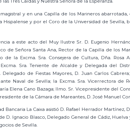
las Tres Caídas y Nuestra Señora de la Esperanza.
agistral y en una Capilla de los Marineros abarrotada, 
 Hispalense y por el Coro de la Universidad de Sevilla, b
ncia a este acto del Muy Ilustre Sr. D. Eugenio Hernán
roco de Señora Santa Ana, Rector de la Capilla de los Mar
de la Excma. Sra. Consejera de Cultura, Dña. Rosa Ag
a Excma. Sra. Teniente de Alcalde y Delegada del Distr
r. Delegado de Fiestas Mayores, D. Juan Carlos Cabrera
e Naval de Sevilla; la Excma. Sra. Vicerrectora de Rel
 María Elena Cano Bazaga; Ilmo. Sr. Vicepresidente del C
 Presidente de la Cámara de Mareantes, D. José Manuel Co
d Bancaria La Caixa asistió D. Rafael Herrador Martínez, D
 D. Ignacio Blasco, Delegado General de Cádiz, Huelva 
ocios de Sevilla.