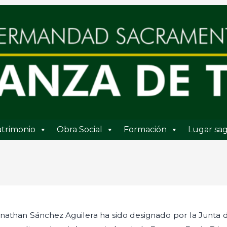
trimonio
Obra Social
Formación
Lugar sag
Jonathan Sánchez Aguilera ha sido designado por la Junta 