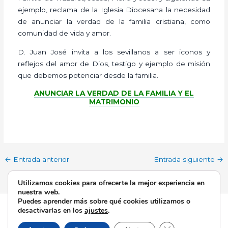
ejemplo, reclama de la Iglesia Diocesana la necesidad
de anunciar la verdad de la familia cristiana, como
comunidad de vida y amor.
D. Juan José invita a los sevillanos a ser iconos y
reflejos del amor de Dios, testigo y ejemplo de misión
que debemos potenciar desde la familia.
ANUNCIAR LA VERDAD DE LA FAMILIA Y EL
MATRIMONIO
←
Entrada anterior
Entrada siguiente
→
Utilizamos cookies para ofrecerte la mejor experiencia en
nuestra web.
Puedes aprender más sobre qué cookies utilizamos o
Todos los derechos © 2026 Esperanza de Triana | Funciona
desactivarlas en los
ajustes
.
gracias a
Tema Astra para WordPress
Cerrar el banner d