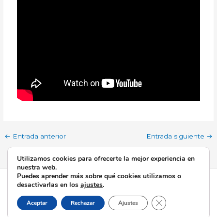
←
Entrada anterior
Entrada siguiente
→
Utilizamos cookies para ofrecerte la mejor experiencia en
nuestra web.
Puedes aprender más sobre qué cookies utilizamos o
Todos los derechos © 2026 Esperanza de Triana | Funciona
desactivarlas en los
ajustes
.
gracias a
Tema Astra para WordPress
Cerrar el banner d
Aceptar
Rechazar
Ajustes