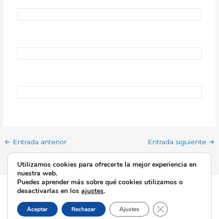
←
Entrada anterior
Entrada siguiente
→
Utilizamos cookies para ofrecerte la mejor experiencia en
nuestra web.
Puedes aprender más sobre qué cookies utilizamos o
Todos los derechos © 2026 Esperanza de Triana | Funciona
desactivarlas en los
ajustes
.
gracias a
Tema Astra para WordPress
Cerrar el banner d
Aceptar
Rechazar
Ajustes