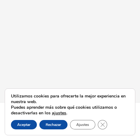
Utilizamos cookies para ofrecerte la mejor experiencia en
nuestra web.
Puedes aprender más sobre qué cookies utilizamos o
Todos los derechos © 2026 Esperanza de Triana | Funciona
desactivarlas en los
ajustes
.
gracias a
Tema Astra para WordPress
Cerrar el banner d
Aceptar
Rechazar
Ajustes