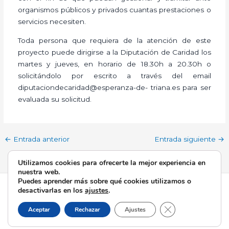
organismos públicos y privados cuantas prestaciones o
servicios necesiten.
Toda persona que requiera de la atención de este
proyecto puede dirigirse a la Diputación de Caridad los
martes y jueves, en horario de 18.30h a 20.30h o
solicitándolo por escrito a través del email
diputaciondecaridad@esperanza-de- triana.es para ser
evaluada su solicitud.
←
Entrada anterior
Entrada siguiente
→
Utilizamos cookies para ofrecerte la mejor experiencia en
nuestra web.
Puedes aprender más sobre qué cookies utilizamos o
Todos los derechos © 2026 Esperanza de Triana | Funciona
desactivarlas en los
ajustes
.
gracias a
Tema Astra para WordPress
Cerrar el banner d
Aceptar
Rechazar
Ajustes