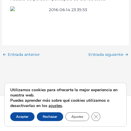
←
Entrada anterior
Entrada siguiente
→
Utilizamos cookies para ofrecerte la mejor experiencia en
nuestra web.
Puedes aprender más sobre qué cookies utilizamos o
Todos los derechos © 2026 Esperanza de Triana | Funciona
desactivarlas en los
ajustes
.
gracias a
Tema Astra para WordPress
Cerrar el banner d
Aceptar
Rechazar
Ajustes