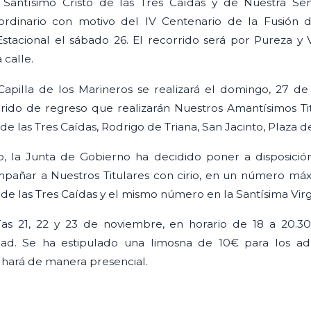
Santísimo Cristo de las Tres Caídas y de Nuestra Se
raordinario con motivo del IV Centenario de la Fusió
Estacional el sábado 26. El recorrido será por Pureza y
 calle.
Capilla de los Marineros se realizará el domingo, 27 de
orrido de regreso que realizarán Nuestros Amantísimos Ti
de las Tres Caídas, Rodrigo de Triana, San Jacinto, Plaza d
o, la Junta de Gobierno ha decidido poner a disposici
mpañar a Nuestros Titulares con cirio, en un número máx
 de las Tres Caídas y el mismo número en la Santísima Vir
días 21, 22 y 23 de noviembre, en horario de 18 a 20.
. Se ha estipulado una limosna de 10€ para los adul
e hará de manera presencial.