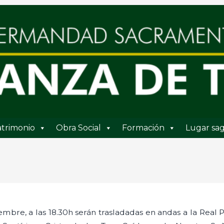
trimonio
Obra Social
Formación
Lugar sag
embre, a las 18.30h serán trasladadas en andas a la Real