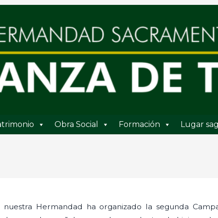
trimonio
Obra Social
Formación
Lugar sag
e nuestra Hermandad ha organizado la segunda Campa