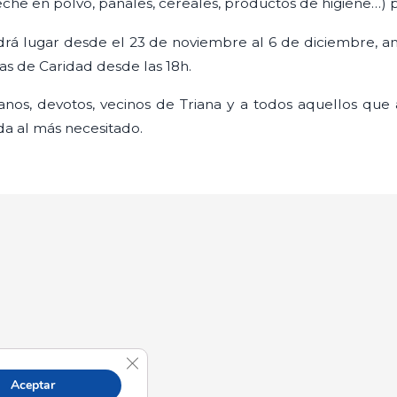
 leche en polvo, pañales, cereales, productos de higiene…) 
drá lugar desde el 23 de noviembre al 6 de diciembre, a
as de Caridad desde las 18h.
nos, devotos, vecinos de Triana y a todos aquellos que 
da al más necesitado.
Cerrar el banner de cookies RGPD
Aceptar