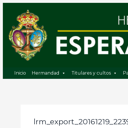
Ir
al
contenido
Inicio
Hermandad
Titulares y cultos
Pa
lrm_export_20161219_223