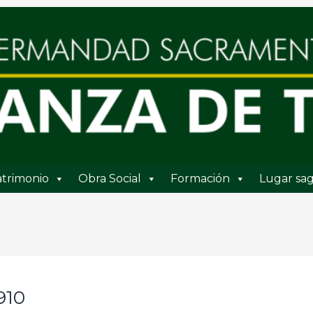
trimonio
Obra Social
Formación
Lugar sag
910