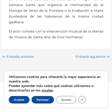
Semana Santa que organiza la Hermandad de la
Mortaja de Jerez de la Frontera o la Exaltación a María
Auxiliadora de las Salesianas de la misma ciudad
gaditana.
El acto contará con la intervención musical de la Banda
de Música de Santa Ana de Dos Hermanas.
←
Entrada anterior
Entrada siguiente
→
Utilizamos cookies para ofrecerte la mejor experiencia en
nuestra web.
Puedes aprender más sobre qué cookies utilizamos o
Todos los derechos © 2026 Esperanza de Triana | Funciona
desactivarlas en los
ajustes
.
gracias a
Tema Astra para WordPress
Cerrar el banner d
Aceptar
Rechazar
Ajustes