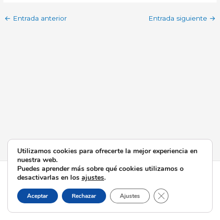
←
Entrada anterior
Entrada siguiente
→
Utilizamos cookies para ofrecerte la mejor experiencia en
nuestra web.
Puedes aprender más sobre qué cookies utilizamos o
Todos los derechos © 2026 Esperanza de Triana | Funciona
desactivarlas en los
ajustes
.
gracias a
Tema Astra para WordPress
Cerrar el banner d
Aceptar
Rechazar
Ajustes