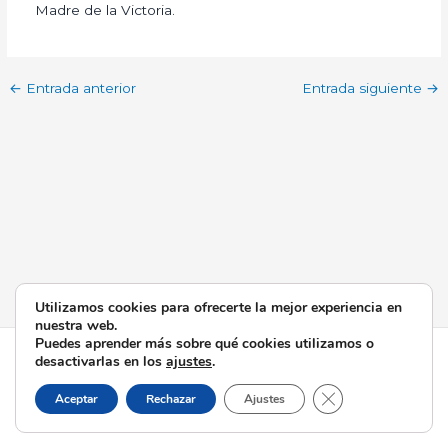
Madre de la Victoria.
←
Entrada anterior
Entrada siguiente
→
Utilizamos cookies para ofrecerte la mejor experiencia en
nuestra web.
Puedes aprender más sobre qué cookies utilizamos o
Todos los derechos © 2026 Esperanza de Triana | Funciona
desactivarlas en los
ajustes
.
gracias a
Tema Astra para WordPress
Cerrar el banner d
Aceptar
Rechazar
Ajustes