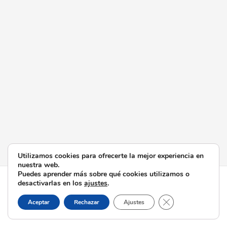
Utilizamos cookies para ofrecerte la mejor experiencia en
nuestra web.
Puedes aprender más sobre qué cookies utilizamos o
Todos los derechos © 2026 Esperanza de Triana | Funciona
desactivarlas en los
ajustes
.
gracias a
Tema Astra para WordPress
Cerrar el banner d
Aceptar
Rechazar
Ajustes