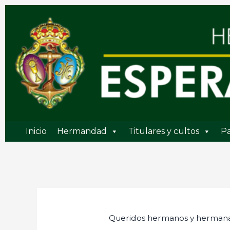
Ir
al
contenido
Inicio
Hermandad
Titulares y cultos
Pa
Queridos hermanos y hermana