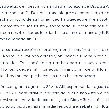
levado algo de nuestra humanidad al corazón de Dios. Su 
 retorno con Él. De ahí el tono alegre y esperanzado de es
char, mucho de su humanidad ha quedado entre nosotros
sacramento de Jesucristo y, sobre todo, su presencia resuci
con nosotros todos los días hasta el fin del mundo (Mt 1
emos quedado sin Él.
de su resurrección se prolonga en la misión de sus discí
u Padre: ir al mundo entero y anunciar la Buena Noticia.
rdidos. Es el adiós de quien ha dado un nuevo sentido
: No os quedéis ahí parados mirando al cielo (Hch
gias. Hay mucho que hacer. La tarea ha comenzado.
lén con gran alegría (Lc 24,52). Allí esperarán la llegada
to (Lc 1,78) para iniciar el anuncio de lo que han visto y oí
convivencia inolvidable con el Hijo de Dios. Y Jerusalén se
discípulos, que nada ni nadie les podrá arrebatar (Jn 16,22