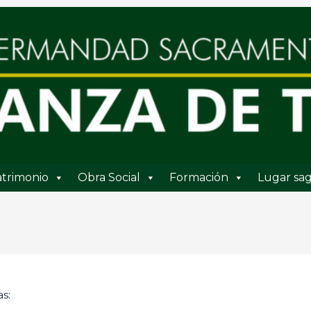
trimonio
Obra Social
Formación
Lugar sag
s: