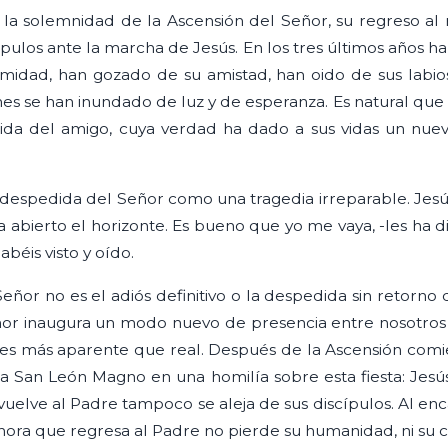
a solemnidad de la Ascensión del Señor, su regreso al re
cípulos ante la marcha de Jesús. En los tres últimos años h
timidad, han gozado de su amistad, han oido de sus labio
s se han inundado de luz y de esperanza. Es natural que se
ida del amigo, cuya verdad ha dado a sus vidas un nue
 despedida del Señor como una tragedia irreparable. Jesú
ha abierto el horizonte. Es bueno que yo me vaya, -les ha 
béis visto y oído.
Señor no es el adiós definitivo o la despedida sin retorno
eñor inaugura un modo nuevo de presencia entre nosotr
a es más aparente que real. Después de la Ascensión comi
ra San León Magno en una homilía sobre esta fiesta: Jes
elve al Padre tampoco se aleja de sus discípulos. Al enc
 Ahora que regresa al Padre no pierde su humanidad, ni su