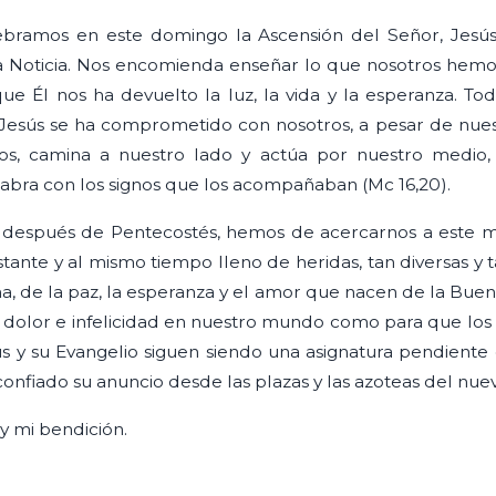
ebramos en este domingo la Ascensión del Señor, Jesús 
a Noticia. Nos encomienda enseñar lo que nosotros hemos
ue Él nos ha devuelto la luz, la vida y la esperanza. Tod
e Jesús se ha comprometido con nosotros, a pesar de nue
os, camina a nuestro lado y actúa por nuestro medio,
labra con los signos que los acompañaban (Mc 16,20).
 después de Pentecostés, hemos de acercarnos a este m
tante y al mismo tiempo lleno de heridas, tan diversas y 
iana, de la paz, la esperanza y el amor que nacen de la Bu
dolor e infelicidad en nuestro mundo como para que los c
ús y su Evangelio siguen siendo una asignatura pendiente
confiado su anuncio desde las plazas y las azoteas del nue
 y mi bendición.