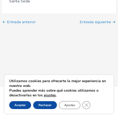
Santa Sede.
←
Entrada anterior
Entrada siguiente
→
Utilizamos cookies para ofrecerte la mejor experiencia en
nuestra web.
Puedes aprender más sobre qué cookies utilizamos o
Todos los derechos © 2026 Esperanza de Triana | Funciona
desactivarlas en los
ajustes
.
gracias a
Tema Astra para WordPress
Cerrar el banner d
Aceptar
Rechazar
Ajustes