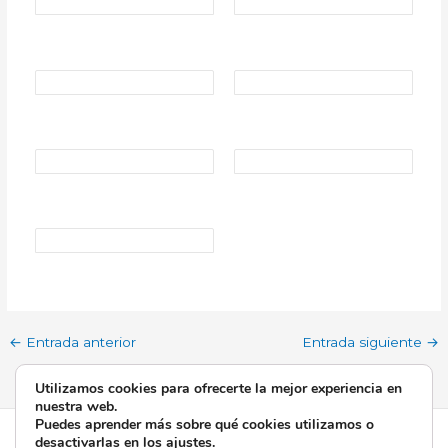
←
Entrada anterior
Entrada siguiente
→
Utilizamos cookies para ofrecerte la mejor experiencia en
nuestra web.
Puedes aprender más sobre qué cookies utilizamos o
Todos los derechos © 2026 Esperanza de Triana | Funciona
desactivarlas en los
ajustes
.