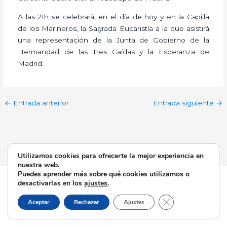
A las 21h se celebrará, en el día de hoy y en la Capilla
de los Marineros, la Sagrada Eucaristía a la que asistirá
una representación de la Junta de Gobierno de la
Hermandad de las Tres Caídas y la Esperanza de
Madrid.
←
Entrada anterior
Entrada siguiente
→
Utilizamos cookies para ofrecerte la mejor experiencia en
nuestra web.
Puedes aprender más sobre qué cookies utilizamos o
Todos los derechos © 2026 Esperanza de Triana | Funciona
desactivarlas en los
ajustes
.
gracias a
Tema Astra para WordPress
Cerrar el banner d
Aceptar
Rechazar
Ajustes