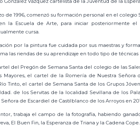
o González Vázquez cartelista de la Juventud de la Esper
rzo de 1996, comenzó su formación personal en el colegio
 en la Escuela de Arte, para iniciar posteriormente el
ctualmente cursa.
ación por la pintura fue cuidada por sus maestras y form
ma las riendas de su aprendizaje en todo tipo de técnicas p
artel del Pregón de Semana Santa del colegio de las Sales
 Mayores, el cartel de la Romería de Nuestra Señora d
o Tinto, el cartel de Semana Santa de los Grupos Jóvenes
ad. de los Servitas de la localidad Sevillana de los Palac
 Señora de Escardiel de Castilblanco de los Arroyos en 20
tor, trabaja el campo de la fotografía, habiendo ganado
, El Buen Fin, la Esperanza de Triana y la Cadena Cope.