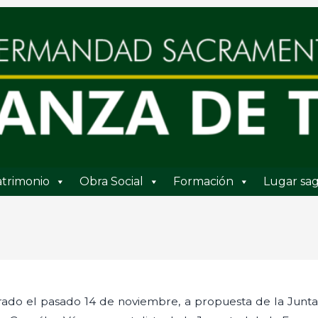
trimonio
Obra Social
Formación
Lugar sag
rado el pasado 14 de noviembre, a propuesta de la Junta