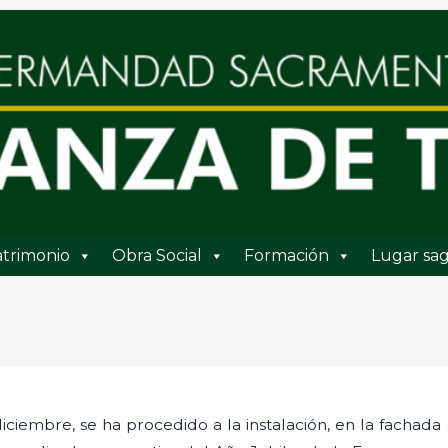
trimonio
Obra Social
Formación
Lugar sag
diciembre, se ha procedido a la instalación, en la fachada 