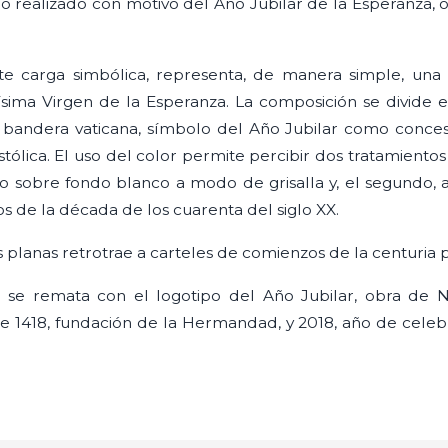
no realizado con motivo del Año Jubilar de la Esperanza,
te carga simbólica, representa, de manera simple, una
ísima Virgen de la Esperanza. La composición se divide e
a bandera vaticana, símbolo del Año Jubilar como conces
stólica. El uso del color permite percibir dos tratamiento
to sobre fondo blanco a modo de grisalla y, el segundo, 
os de la década de los cuarenta del siglo XX.
as planas retrotrae a carteles de comienzos de la centuria 
ter se remata con el logotipo del Año Jubilar, obra de N
 1418, fundación de la Hermandad, y 2018, año de celebr