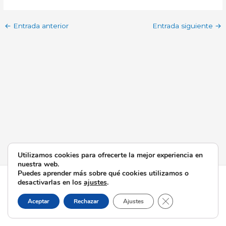
←
Entrada anterior
Entrada siguiente
→
Utilizamos cookies para ofrecerte la mejor experiencia en
nuestra web.
Puedes aprender más sobre qué cookies utilizamos o
Todos los derechos © 2026 Esperanza de Triana | Funciona
desactivarlas en los
ajustes
.
gracias a
Tema Astra para WordPress
Cerrar el banner d
Aceptar
Rechazar
Ajustes