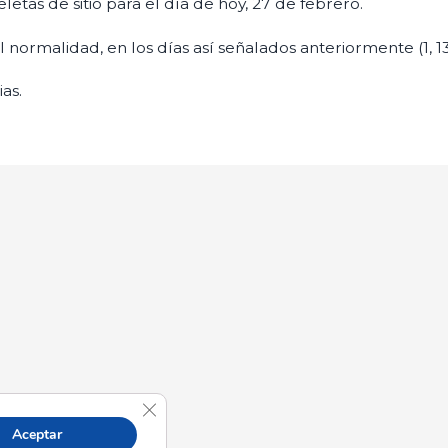
tas de sitio para el día de hoy, 27 de febrero.
l normalidad, en los días así señalados anteriormente (1, 13,
as.
Cerrar el banner de cookies RGPD
Aceptar