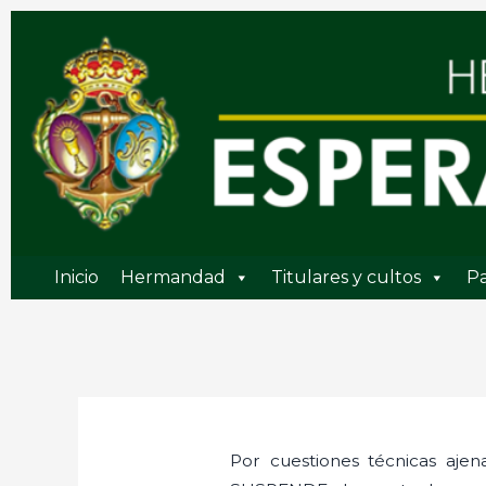
Ir
al
contenido
Inicio
Hermandad
Titulares y cultos
Pa
Por cuestiones técnicas ajen