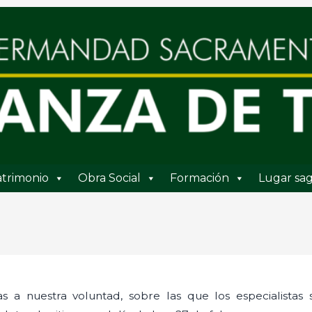
trimonio
Obra Social
Formación
Lugar sag
as a nuestra voluntad, sobre las que los especialistas