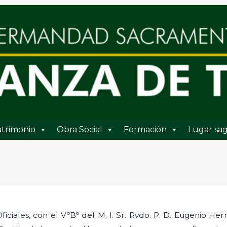
trimonio
Obra Social
Formación
Lugar sag
iciales, con el VºBº del M. I. Sr. Rvdo. P. D. Eugenio He