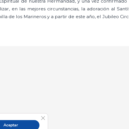
Espiritual de nuestra Hermandad, y una vez confirmado
izar, en las mejores circunstancias, la adoración al San
la de los Marineros y a partir de este año, el Jubileo Circu
Cerrar el banner de cookies RGPD
Aceptar