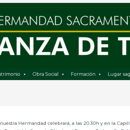
trimonio
Obra Social
Formación
Lugar sag
nuestra Hermandad celebrará, a las 20.30h y en la Capill