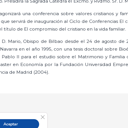
o. Presidirá la Sagrada Cátedra el Excmo. y Rvdmo. Sr. D. M
gonizará una conferencia sobre valores cristianos y fami
 que servirá de inauguración al Ciclo de Conferencias El 
el título de El compromiso del cristiano en la vida familiar.
a, D. Mario, Obispo de Bilbao desde el 24 de agosto de 
Navarra en el año 1995, con una tesis doctoral sobre Bio
n Pablo II para el estudio sobre el Matrimonio y Famili
aster en Economía por la Fundación Universidad Empres
ncia de Madrid (2004).
Cerrar el banner de cookies RGPD
Aceptar