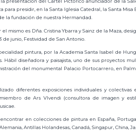
 la presentación del Cartel Pictórico anunciador de la Sal
para presidir, en la Santa Iglesia Catedral, la Santa Misa
 de la fundación de nuestra Hermandad.
ar el mismo es Dña. Cristina Ybarra y Sainz de la Maza, de
3 de junio, Festividad de San Antonio.
pecialidad pintura, por la Academia Santa Isabel de Hungr
as. Hábil diseñadora y paisajista, uno de sus proyectos mu
inistración del monumental Palacio Portocarrero, en Palm
zado diferentes exposiciones individuales y colectivas e
 miembro de Ars VIvendi (consultora de imagen y esti
usicae.
ncontrar en colecciones de pintura en España, Portugal, F
a, Alemania, Antillas Holandesas, Canadá, Singapur, China, 