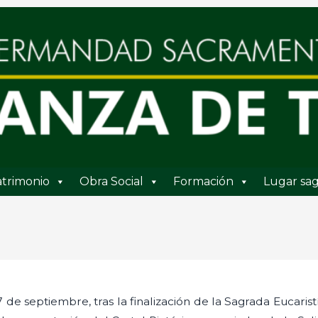
trimonio
Obra Social
Formación
Lugar sag
de septiembre, tras la finalización de la Sagrada Eucaristí