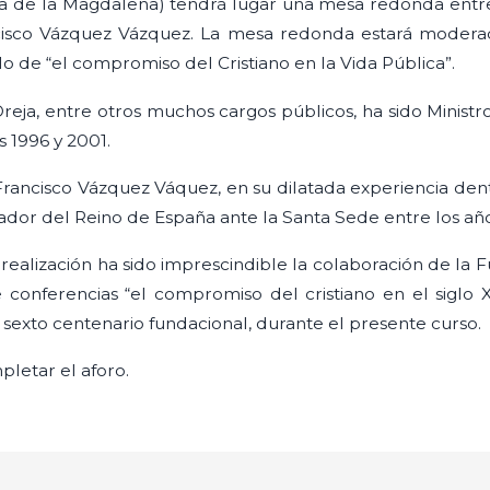
aza de la Magdalena) tendrá lugar una mesa redonda entr
ncisco Vázquez Vázquez. La mesa redonda estará moderada
ulo de “el compromiso del Cristiano en la Vida Pública”.
eja, entre otros muchos cargos públicos, ha sido Ministr
 1996 y 2001.
 Francisco Vázquez Váquez, en su dilatada experiencia den
dor del Reino de España ante la Santa Sede entre los año
ealización ha sido imprescindible la colaboración de la F
 conferencias “el compromiso del cristiano en el siglo X
exto centenario fundacional, durante el presente curso.
letar el aforo.