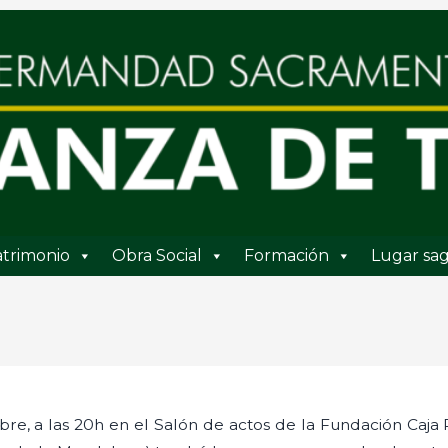
trimonio
Obra Social
Formación
Lugar sag
bre, a las 20h en el Salón de actos de la Fundación Caja Ru