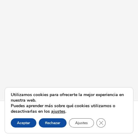
Utilizamos cookies para ofrecerte la mejor experiencia en
nuestra web.
Puedes aprender más sobre qué cookies utilizamos o
Todos los derechos © 2026 Esperanza de Triana | Funciona
desactivarlas en los
ajustes
.
gracias a
Tema Astra para WordPress
Cerrar el banner d
Aceptar
Rechazar
Ajustes