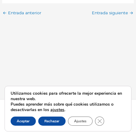
←
Entrada anterior
Entrada siguiente
→
Utilizamos cookies para ofrecerte la mejor experiencia en
nuestra web.
Puedes aprender más sobre qué cookies utilizamos o
Todos los derechos © 2026 Esperanza de Triana | Funciona
desactivarlas en los
ajustes
.
gracias a
Tema Astra para WordPress
Cerrar el banner d
Aceptar
Rechazar
Ajustes