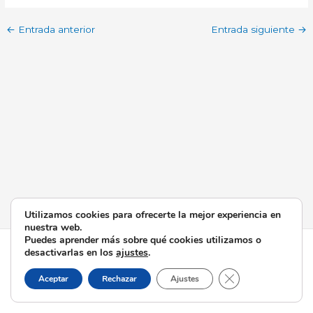
←
Entrada anterior
Entrada siguiente
→
Utilizamos cookies para ofrecerte la mejor experiencia en
nuestra web.
Puedes aprender más sobre qué cookies utilizamos o
Todos los derechos © 2026 Esperanza de Triana | Funciona
desactivarlas en los
ajustes
.
gracias a
Tema Astra para WordPress
Cerrar el banner d
Aceptar
Rechazar
Ajustes