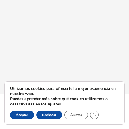
Utilizamos cookies para ofrecerte la mejor experiencia en
nuestra web.
Puedes aprender más sobre qué cookies utilizamos o
Todos los derechos © 2026 Esperanza de Triana | Funciona
desactivarlas en los
ajustes
.
gracias a
Tema Astra para WordPress
Cerrar el banner d
Aceptar
Rechazar
Ajustes