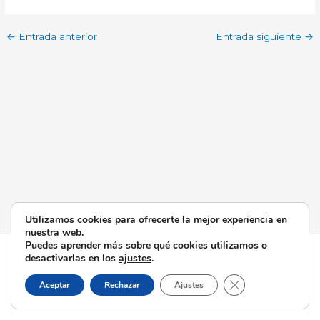
←
Entrada anterior
Entrada siguiente
→
Utilizamos cookies para ofrecerte la mejor experiencia en
nuestra web.
Puedes aprender más sobre qué cookies utilizamos o
Todos los derechos © 2026 Esperanza de Triana | Funciona
desactivarlas en los
ajustes
.
gracias a
Tema Astra para WordPress
Cerrar el banner d
Aceptar
Rechazar
Ajustes