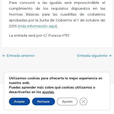
Para concurrir a las igualás será imprescindible el
cumplimiento de los requisitos dispuestos en las
Normas Básicas para las cuadrillas de costaleros
aprobadas por la Junta de Gobierno el 1 de octubre de
2015
(Más información aquí)
.
La entrada será por C/ Pureza nº57.
←
Entrada anterior
Entrada siguiente
→
Utilizamos cookies para ofrecerte la mejor experiencia en
nuestra web.
Puedes aprender más sobre qué cookies utilizamos o
Todos los derechos © 2026 Esperanza de Triana | Funciona
desactivarlas en los
ajustes
.
gracias a
Tema Astra para WordPress
Cerrar el banner d
Aceptar
Rechazar
Ajustes