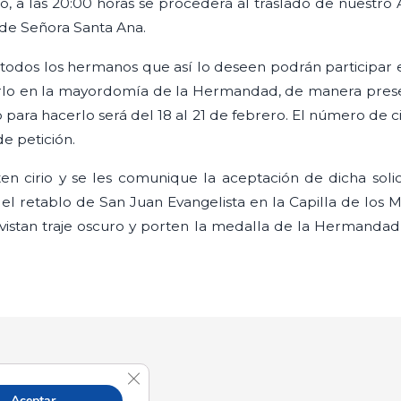
o, a las 20:00 horas se procederá al traslado de nuestro 
a de Señora Santa Ana.
todos los hermanos que así lo deseen podrán participar e
tarlo en la mayordomía de la Hermandad, de manera presen
o para hacerlo será del 18 al 21 de febrero. El número de ci
de petición.
ten cirio y se les comunique la aceptación de dicha soli
 el retablo de San Juan Evangelista en la Capilla de los 
 vistan traje oscuro y porten la medalla de la Hermanda
Cerrar el banner de cookies RGPD
Aceptar