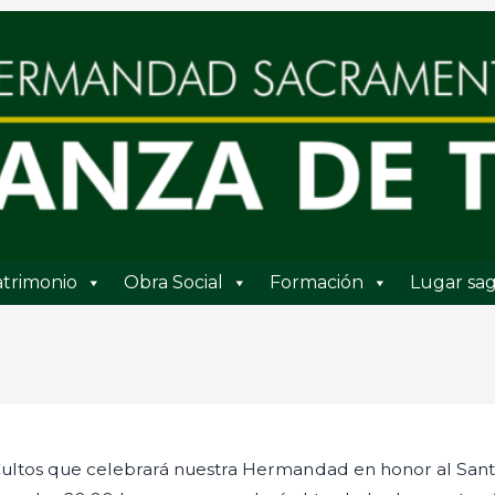
trimonio
Obra Social
Formación
Lugar sag
ltos que celebrará nuestra Hermandad en honor al Santís