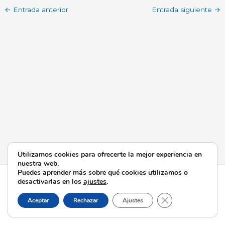
←
Entrada anterior
Entrada siguiente
→
Utilizamos cookies para ofrecerte la mejor experiencia en
nuestra web.
Puedes aprender más sobre qué cookies utilizamos o
Todos los derechos © 2026 Esperanza de Triana | Funciona
desactivarlas en los
ajustes
.
gracias a
Tema Astra para WordPress
Cerrar el banner d
Aceptar
Rechazar
Ajustes