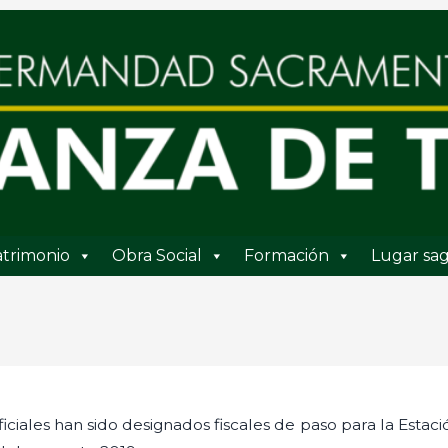
trimonio
Obra Social
Formación
Lugar sag
iales han sido designados fiscales de paso para la Estación