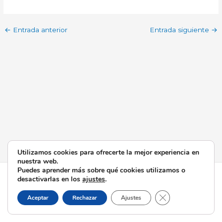
←
Entrada anterior
Entrada siguiente
→
Utilizamos cookies para ofrecerte la mejor experiencia en
nuestra web.
Puedes aprender más sobre qué cookies utilizamos o
Todos los derechos © 2026 Esperanza de Triana | Funciona
desactivarlas en los
ajustes
.
gracias a
Tema Astra para WordPress
Cerrar el banner d
Aceptar
Rechazar
Ajustes