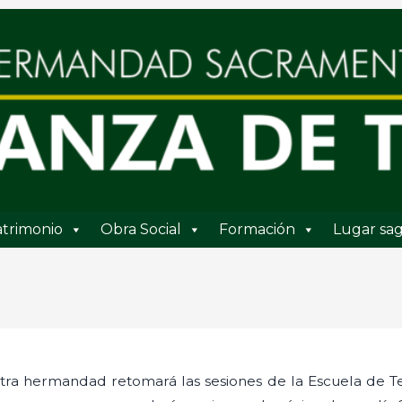
trimonio
Obra Social
Formación
Lugar sag
tra hermandad retomará las sesiones de la Escuela de Teo